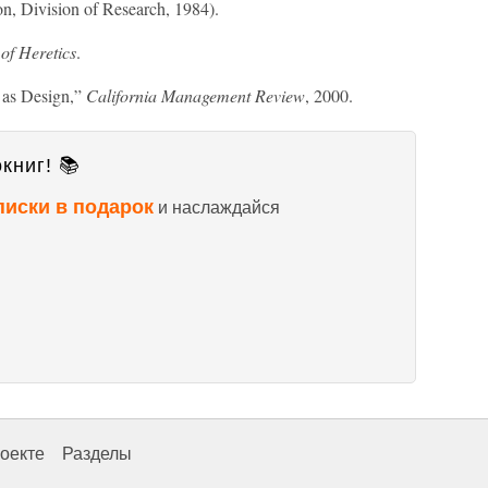
n, Division of Research, 1984).
of Heretics
.
y as Design,”
California Management Review
, 2000.
книг! 📚
писки в подарок
и наслаждайся
оекте
Разделы