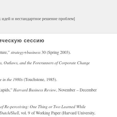
х идей и нестандартное решение проблем]
гическую сессию
ture,”
strategy+business
30 (Spring 2003).
es, Outlaws, and the Forerunners of Corporate Change
e in the 1980s
(Touchstone, 1985).
Rapids,”
Harvard Business Review
, November – December
 of Re-perceiving: One Thing or Two Learned While
Dutch/Shell
, vol. 9 of Working Paper (Harvard University,