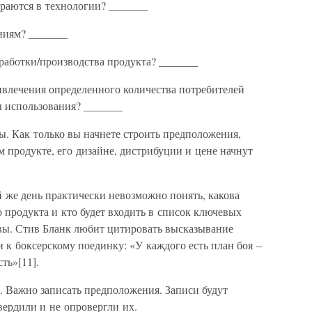
ираются в технологии? _______
ниям? _______
зработки/производства продукта? _______
ивлечения определенного количества потребителей
 использования? _______
ы. Как только вы начнете строить предположения,
 продукте, его дизайне, дистрибуции и цене начнут
й же день практически невозможно понять, какова
о продукта и кто будет входить в список ключевых
авы. Стив Бланк любит цитировать высказывание
 к боксерскому поединку: «У каждого есть план боя –
ть»[11].
. Важно записать предположения. Записи будут
вердили и не опровергли их.