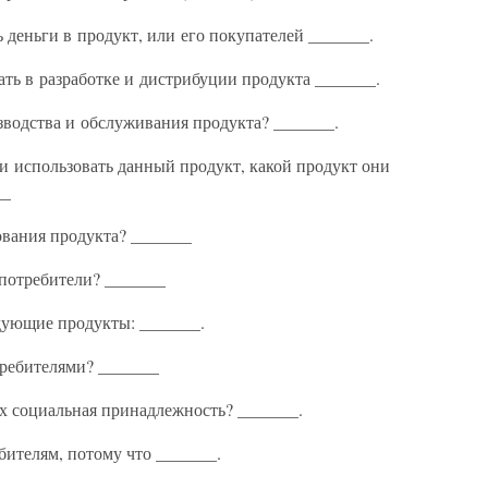
 деньги в продукт, или его покупателей _______.
ать в разработке и дистрибуции продукта _______.
зводства и обслуживания продукта? _______.
 и использовать данный продукт, какой продукт они
__
ования продукта? _______
потребители? _______
едующие продукты: _______.
требителями? _______
их социальная принадлежность? _______.
бителям, потому что _______.