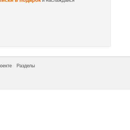
писки в подарок
и наслаждайся
оекте
Разделы