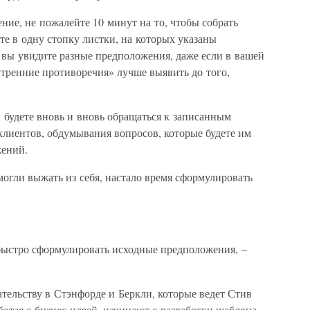
ние, не пожалейте 10 минут на то, чтобы собрать
е в одну стопку листки, на которых указаны
 вы увидите разные предположения, даже если в вашей
утренние противоречия» лучше выявить до того,
 будете вновь и вновь обращаться к записанным
клиентов, обдумывания вопросов, которые будете им
жений.
смогли выжать из себя, настало время сформулировать
ыстро сформулировать исходные предположения, –
ельству в Стэнфорде и Беркли, которые ведет Стив
ботая с бизнес-идеей, начинают с разработки шаблона