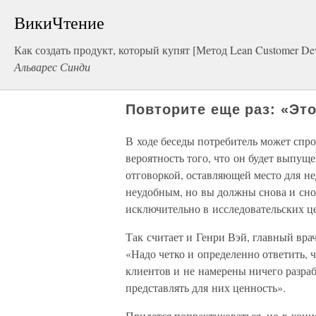
ВикиЧтение
Как создать продукт, который купят [Метод Lean Customer De
Альварес Синди
Повторите еще раз: «Эт
В ходе беседы потребитель может спро
вероятность того, что он будет выпущ
отговоркой, оставляющей место для не
неудобным, но вы должны снова и снов
исключительно в исследовательских це
Так считает и Генри Вэй, главный вра
«Надо четко и определенно ответить, 
клиентов и не намерены ничего разраба
представлять для них ценность».
Придется попрактиковаться, но в конц