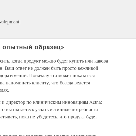
velopment]
о опытный образец»
сить, когда продукт можно будет купить или какова
ен. Ваш ответ не должен быть просто вежливой
доразумений. Поначалу это может показаться
а напоминать клиенту, что беседа ведется
лях.
ч и директор по клиническим инновациям Aetna:
что вы пытаетесь узнать истинные потребности
тывать, пока не убедитесь, что продукт будет
е концов вы увидите, что многие оценят вашу