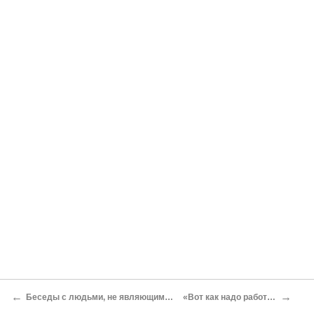
←
→
Беседы с людьми, не являющимися вашими потребителями
«Вот как надо работать с продуктом!»