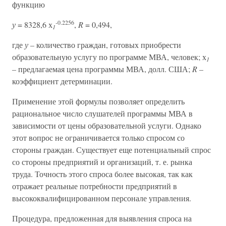
функцию
-
0.2256
у
= 8328,6 х
,
R
= 0,494,
1
где
у –
количество граждан, готовых приобрести
образовательную услугу по программе МВА, человек; х
1
–
предлагаемая цена программы МВА, долл. США;
R –
коэффициент детерминации.
Применение этой формулы позволяет определить
рациональное число слушателей программы МВА в
зависимости от цены образовательной услуги. Однако
этот вопрос не ограничивается только спросом со
стороны граждан. Существует еще потенциальный спрос
со стороны предприятий и организаций, т. е. рынка
труда. Точность этого спроса более высокая, так как
отражает реальные потребности предприятий в
высококвалифицированном персонале управления.
Процедура, предложенная для выявления спроса на