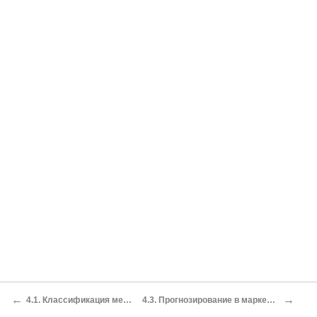
←
→
4.1. Классификация методов исследования
4.3. Прогнозирование в маркетинговых исследованиях