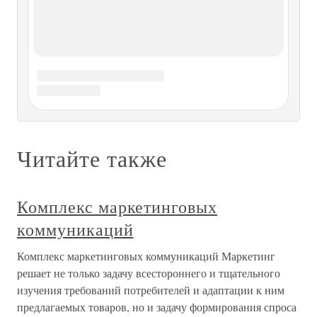
Комплекс сервиса
Комплекс сервиса Сервис является основой для
привлечения клиентов и удовлетворения их требований.
При этом рассматривается комплекс сервиса в широком
смысле:– вежливое обслуживание,– разнообразие форм
оказания услуг,– качество услуг,– скидки и льготы,–
наличие
Комплекс стимулирования
Комплекс стимулирования Бюджет стимулирования.
Каковы должны быть затраты на стимулирование? В
производстве косметики они составляют от 30 до 50 %, в
тяжелом машиностроении – всего 10–20 %. Каким же
образом фирмы определяют размеры своих бюджетных
ассигнований на