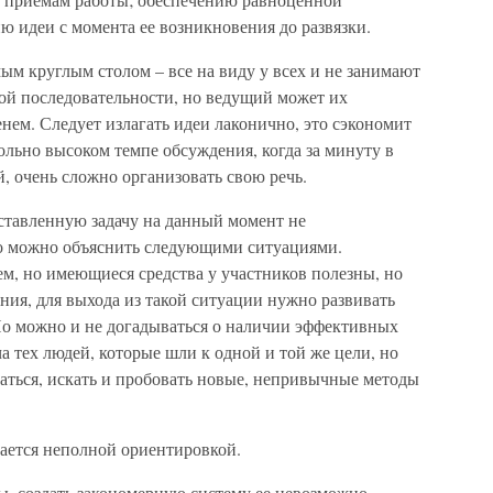
ю идеи с момента ее возникновения до развязки.
ым круглым столом – все на виду у всех и не занимают
бой последовательности, но ведущий может их
енем. Следует излагать идеи лаконично, это сэкономит
вольно высоком темпе обсуждения, когда за минуту в
й, очень сложно организовать свою речь.
оставленную задачу на данный момент не
то можно объяснить следующими ситуациями.
м, но имеющиеся средства у участников полезны, но
ия, для выхода из такой ситуации нужно развивать
Но можно и не догадываться о наличии эффективных
а тех людей, которые шли к одной и той же цели, но
аться, искать и пробовать новые, непривычные методы
ается неполной ориентировкой.
ы, создать закономерную систему ее невозможно.