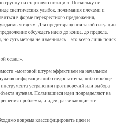
ю группу на стартовую позицию. Поскольку ни
 виде скептических улыбок, пожимания плечами и
явиться в форме перекрестного предложения,
уждаемым идеям. Для предотвращения такой ситуации
редложение обсуждать идею до конца, до предела.
 но суть метода не изменилась – это всего лишь поиск
вой осады».
емости «мозговой штурм эффективен на начальном
а нужная информация либо недостаточна, либо вообще
к инструмента устранения противоречий или выбора
объекта нулевая. Появившиеся идеи подразделяют на
е решения проблемы, и идеи, развивающие эти
бходимо вовремя классифицировать идеи и