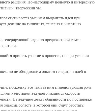
ивного решения. По-настоящему цельную и интересную
тивный, творческий ум.
атора оценивается умением выдвигать идеи при
вует деление на типичных, теневых и инертных
но генерирующий идеи по предложенной теме в
и критики.
ющийся принять участие в процессе, но при условии
овек, но не обладающим опытом генерации идей в
ппе, поскольку все-таки за ним главенствующая роль
шими качествами ведущего являются скорость
бности. На ведущем лежат обязанности по постановке
 знакома область, в которой они будут работать;
 приемам работы; обеспечению равноценной