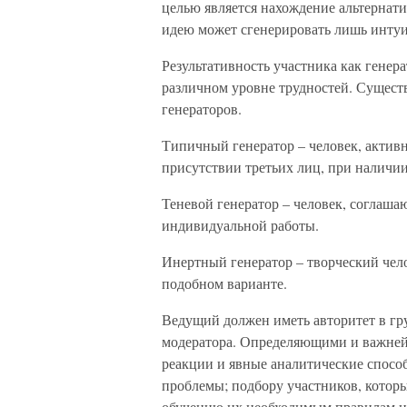
целью является нахождение альтернат
идею может сгенерировать лишь интуи
Результативность участника как генер
различном уровне трудностей. Сущест
генераторов.
Типичный генератор – человек, актив
присутствии третьих лиц, при наличи
Теневой генератор – человек, соглаша
индивидуальной работы.
Инертный генератор – творческий чел
подобном варианте.
Ведущий должен иметь авторитет в гру
модератора. Определяющими и важней
реакции и явные аналитические спосо
проблемы; подбору участников, которым
обучению их необходимым правилам и