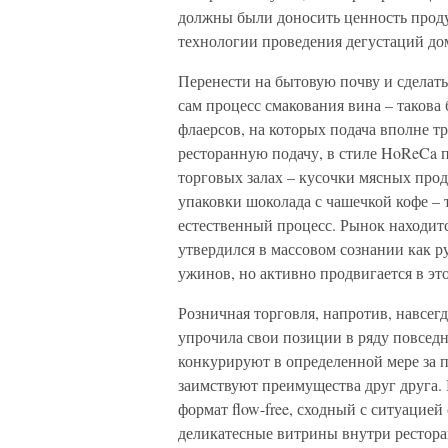
должны были доносить ценность проду
технологии проведения дегустаций до
Перенести на бытовую почву и сделат
сам процесс смакования вина – такова
флаерсов, на которых подача вполне
ресторанную подачу, в стиле HoReCa 
торговых залах – кусочки мясных прод
упаковки шоколада с чашечкой кофе – 
естественный процесс. Рынок находитс
утвердился в массовом сознании как р
ужинов, но активно продвигается в эт
Розничная торговля, напротив, навсег
упрочила свои позиции в ряду повсед
конкурируют в определенной мере за 
заимствуют преимущества друг друга.
формат flow-free, сходный с ситуацие
деликатесные витрины внутри ресторан