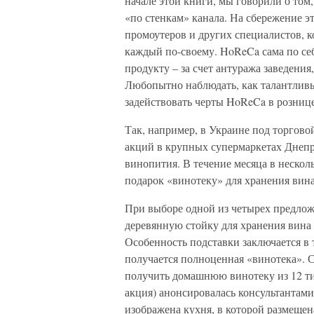
начале этой книги, мы говорили о том
«по стенкам» канала. На сбережение э
промоутеров и других специалистов, 
каждый по-своему. HoReCa сама по се
продукту – за счет антуража заведени
Любопытно наблюдать, как талантлив
задействовать черты HoReCa в рознице
Так, например, в Украине под торгово
акций в крупных супермаркетах Днепр
винопития. В течение месяца в нескол
подарок «винотеку» для хранения вин
При выборе одной из четырех предло
деревянную стойку для хранения вина
Особенность подставки заключается в 
получается полноценная «винотека». 
получить домашнюю винотеку из 12 тип
акция) анонсировалась консультантами
изображена кухня, в которой размещен