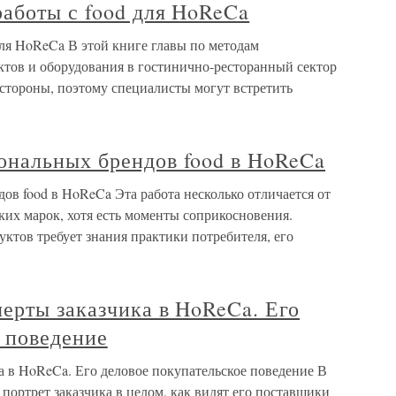
аботы с food для HoReCa
ля HoReCa В этой книге главы по методам
тов и оборудования в гостинично-ресторанный сектор
 стороны, поэтому специалисты могут встретить
нальных брендов food в HoReCa
в food в HoReCa Эта работа несколько отличается от
их марок, хотя есть моменты соприкосновения.
тов требует знания практики потребителя, его
ерты заказчика в HoReCa. Его
 поведение
 в HoReCa. Его деловое покупательское поведение В
 портрет заказчика в целом, как видят его поставщики