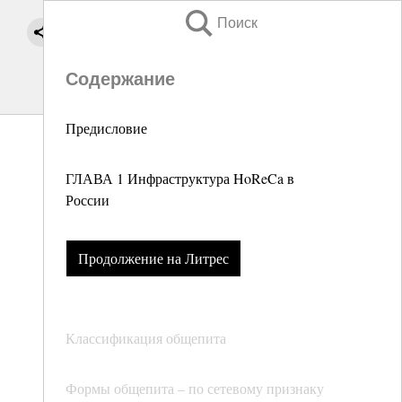
Поиск
Содержание
Предисловие
ГЛАВА 1 Инфраструктура HoReCa в
России
Продолжение на Литрес
Классификация общепита
Формы общепита – по сетевому признаку