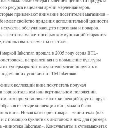
, насколько важно «нераспыление» ценности продукта
того ресурса нацелены армии мерчендайзеров,
которые привлекают внимание посетителей магазинов –
бе имеет свойство придания дополнительной ценности
я, искусства обслуживающего персонала и поваров.
ые агентства маркетинговых коммуникаций стараются
, использовать элементы ее стиля.
й маркой Inkerman прошла в 2005 году серия BTL-
опетровска, направленная на повышение культуры
ьких супермаркетах покупатели могли получить в
а в домашних условиях от ТМ Inkerman.
женных коллекций вина покупатель получал
 в горизонтальном или вертикальном положении.
том, что при установке таких коллекций друг на друга
Собрав все четыре коллекции вин, можно было
ов вина. Новая категория товара – «винотека» (как
 и с помощью буклетных листовок: в них для примера
а «винотека Inkerman». Консультанты в супермаркетах