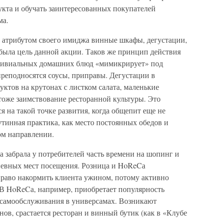
кта и обучать заинтересованных покупателей
ма.
ь атрибутом своего имиджа винные шкафы, дегустации,
 была цель данной акции. Таков же принцип действия
 тривиальных домашних блюд «мимикрирует» под
преподносятся соусы, приправы. Дегустации в
уктов на крутонах с листком салата, маленькие
тоже заимствование ресторанной культуры. Это
я на такой точке развития, когда общепит еще не
утинная практика, как место постоянных обедов и
ом направлении.
да забрала у потребителей часть времени на шопинг и
невных мест посещения. Розница и HoReCа
право накормить клиента ужином, потому активно
 В HoReCа, например, приобретает популярность
й самообслуживания в универсамах. Возникают
ов, срастается ресторан и винный бутик (как в «Клубе