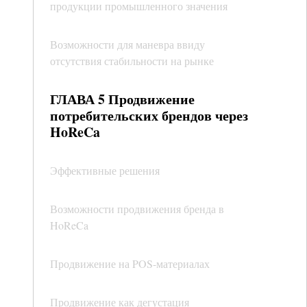
продукции промышленного значения
Возможности для маневра ввиду
отсутствия стабильности на рынке
ГЛАВА 5 Продвижение
потребительских брендов через
HoReCa
Эффективные решения
Возможности продвижения бренда в
HoReCa
Продвижение на POS-материалах
Продвижение как дегустация