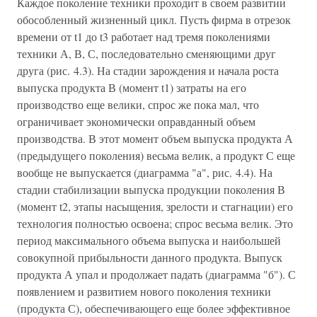
Каждое поколение техники проходит в своем развитии
обособленный жизненный цикл. Пусть фирма в отрезок
времени от t1 до t3 работает над тремя поколениями
техники А, В, С, последовательно сменяющими друг
друга (рис. 4.3). На стадии зарождения и начала роста
выпуска продукта В (момент t1) затраты на его
производство еще велики, спрос же пока мал, что
ограничивает экономически оправданный объем
производства. В этот момент объем выпуска продукта А
(предыдущего поколения) весьма велик, а продукт С еще
вообще не выпускается (диаграмма "а", рис. 4.4). На
стадии стабилизации выпуска продукции поколения В
(момент t2, этапы насыщения, зрелости и стагнации) его
технология полностью освоена; спрос весьма велик. Это
период максимального объема выпуска и наибольшей
совокупной прибыльности данного продукта. Выпуск
продукта А упал и продолжает падать (диаграмма "б"). С
появлением и развитием нового поколения техники
(продукта С), обеспечивающего еще более эффективное