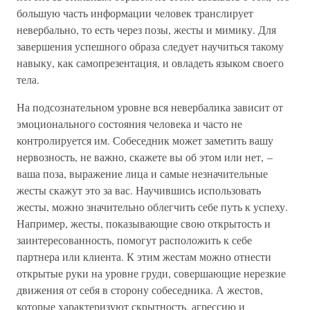
б
о
льшую часть информации человек транслирует
невербально, то есть через позы, жесты и мимику. Для
завершения успешного образа следует научиться такому
навыку, как самопрезентация, и овладеть языком своего
тела.
На подсознательном уровне вся невербалика зависит от
эмоционального состояния человека и часто не
контролируется им. Собеседник может заметить вашу
нервозность, не важно, скажете вы об этом или нет, –
ваша поза, выражение лица и самые незначительные
жесты скажут это за вас. Научившись использовать
жесты, можно значительно облегчить себе путь к успеху.
Например, жесты, показывающие свою открытость и
заинтересованность, помогут расположить к себе
партнера или клиента. К этим жестам можно отнести
открытые руки на уровне груди, совершающие нерезкие
движения от себя в сторону собеседника. А жестов,
которые характеризуют скрытность, агрессию и