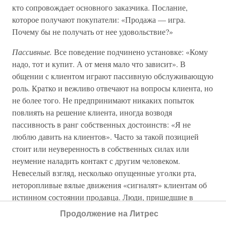
кто сопровождает основного заказчика. Послание,
которое получают покупатели: «Продажа — игра.
Почему бы не получать от нее удовольствие?»
Пассивные.
Все поведение подчинено установке: «Кому
надо, тот и купит. А от меня мало что зависит». В
общении с клиентом играют пассивную обслуживающую
роль. Кратко и вежливо отвечают на вопросы клиента, но
не более того. Не предпринимают никаких попыток
повлиять на решение клиента, иногда возводя
пассивность в ранг собственных достоинств: «Я не
люблю давить на клиентов». Часто за такой позицией
стоит или неуверенность в собственных силах или
неумение наладить контакт с другим человеком.
Невеселый взгляд, несколько опущенные уголки рта,
неторопливые вялые движения «сигналят» клиентам об
истинном состоянии продавца. Люди, пришедшие в
торговлю с таким отношением, не получают
Продолжение на Литрес
удовольствия от процесса работы, воспринимают ее как