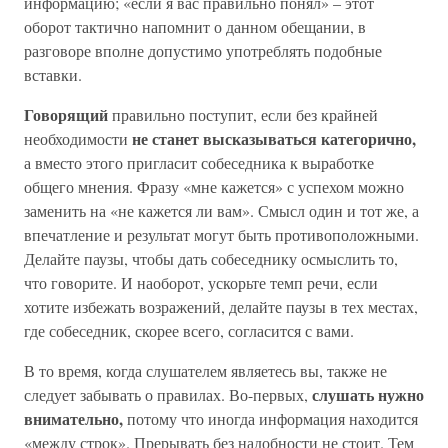
информацию; «если я вас правильно понял» – этот
оборот тактично напомнит о данном обещании, в
разговоре вполне допустимо употреблять подобные
вставки.
Говорящий
правильно поступит, если без крайней
не станет высказываться категорично,
необходимости
а вместо этого пригласит собеседника к выработке
общего мнения. Фразу «мне кажется» с успехом можно
заменить на «не кажется ли вам». Смысл один и тот же, а
впечатление и результат могут быть противоположными.
Делайте паузы, чтобы дать собеседнику осмыслить то,
что говорите. И наоборот, ускорьте темп речи, если
хотите избежать возражений, делайте паузы в тех местах,
где собеседник, скорее всего, согласится с вами.
В то время, когда слушателем являетесь вы, также не
слушать нужно
следует забывать о правилах. Во-первых,
внимательно,
потому что иногда информация находится
«между строк». Прерывать без надобности не стоит. Тем