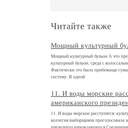
Читайте также
Мощный культурный бу
Мощный культурный бульон А что пр
культурный бульон, среда с колоссаль
Фактически это было прибежище гуман
систему. В одной
11. И воды морские рас
американского президе
11. И воды морские расступятся: культ
коллегия выборщиков проголосовала з
президента нарождавшихся Соединенн