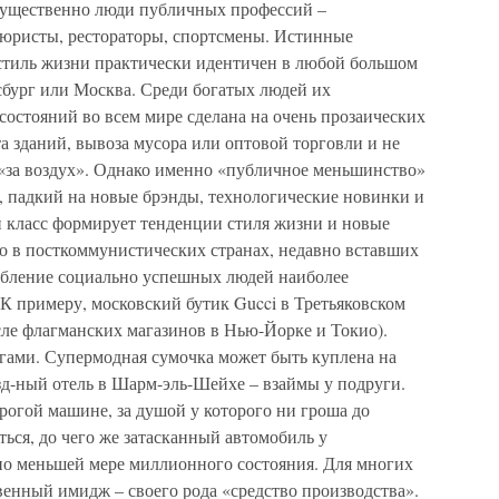
мущественно люди публичных профессий –
 юристы, рестораторы, спортсмены. Истинные
 стиль жизни практически идентичен в любой большом
сбург или Москва. Среди богатых людей их
 состояний во всем мире сделана на очень прозаических
а зданий, вывоза мусора или оптовой торговли и не
 «за воздух». Однако именно «публичное меньшинство»
, падкий на новые брэнды, технологические новинки и
 класс формирует тенденции стиля жизни и новые
то в посткоммунистических странах, недавно вставших
ебление социально успешных людей наиболее
 К примеру, московский бутик Gucci в Третьяковском
сле флагманских магазинов в Нью-Йорке и Токио).
ньгами. Супермодная сумочка может быть куплена на
езд-ный отель в Шарм-эль-Шейхе – взаймы у подруги.
рогой машине, за душой у которого ни гроша до
ься, до чего же затасканный автомобиль у
по меньшей мере миллионного состояния. Для многих
енный имидж – своего рода «средство производства».