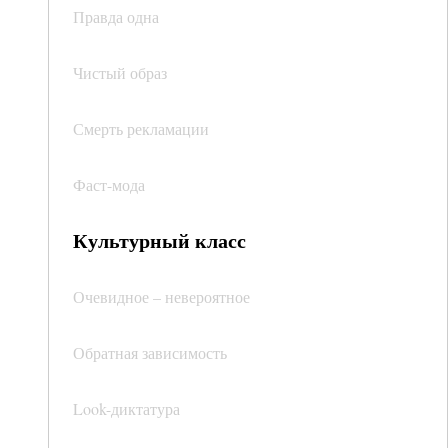
Правда одна
Чистый образ
Смерть рекламации
Фаст-мода
Культурный класс
Очевидное – невероятное
Обратная зависимость
Look-диктатура