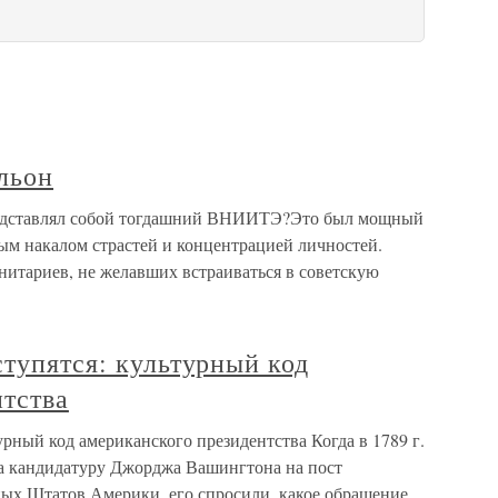
льон
едставлял собой тогдашний ВНИИТЭ?Это был мощный
ным накалом страстей и концентрацией личностей.
итариев, не желавших встраиваться в советскую
ступятся: культурный код
нтства
урный код американского президентства Когда в 1789 г.
а кандидатуру Джорджа Вашингтона на пост
ых Штатов Америки, его спросили, какое обращение