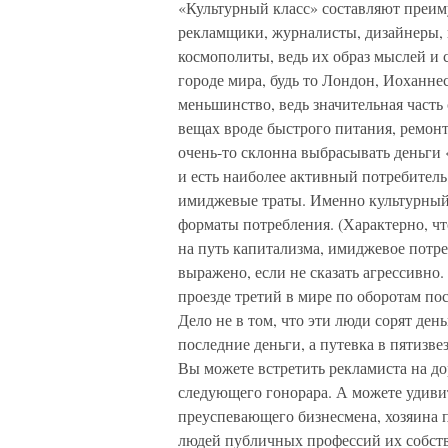
«Культурный класс» составляют преи
рекламщики, журналисты, дизайнеры,
космополиты, ведь их образ мыслей и
городе мира, будь то Лондон, Иоханне
меньшинство, ведь значительная часть
вещах вроде быстрого питания, ремонт
очень-то склонна выбрасывать деньги
и есть наиболее активный потребитель
имиджевые траты. Именно культурный
форматы потребления. (Характерно, ч
на путь капитализма, имиджевое потр
выражено, если не сказать агрессивно.
проезде третий в мире по оборотам по
Дело не в том, что эти люди сорят де
последние деньги, а путевка в пятизв
Вы можете встретить рекламиста на до
следующего гонорара. А можете удивит
преуспевающего бизнесмена, хозяина 
людей публичных профессий их собств