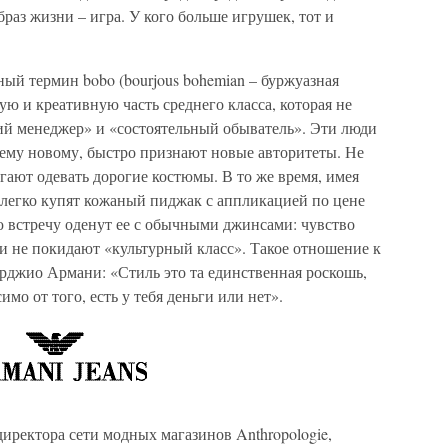
раз жизни – игра. У кого больше игрушек, тот и
ый термин bobo (bourjous bohemian – буржуазная
ую и креативную часть среднего класса, которая не
й менеджер» и «состоятельный обыватель». Эти люди
сему новому, быстро признают новые авторитеты. Не
гают одевать дорогие костюмы. В то же время, имея
, легко купят кожаный пиджак с аппликацией по цене
ю встречу оденут ее с обычными джинсами: чувство
и не покидают «культурный класс». Такое отношение к
джио Армани: «Стиль это та единственная роскошь,
мо от того, есть у тебя деньги или нет».
директора сети модных магазинов Anthropologie,