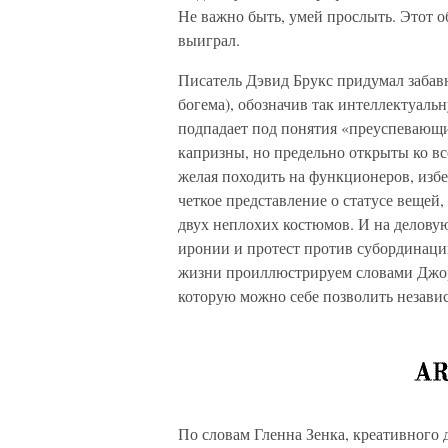
Не важно быть, умей прослыть. Этот об
выиграл.
Писатель Дэвид Брукс придумал забавн
богема), обозначив так интеллектуальн
подпадает под понятия «преуспевающи
капризны, но предельно открыты ко в
желая походить на функционеров, избе
четкое представление о статусе вещей
двух неплохих костюмов. И на делову
иронии и протест против субординаци
жизни проиллюстрируем словами Джор
которую можно себе позволить независи
По словам Гленна Зенка, креативного 