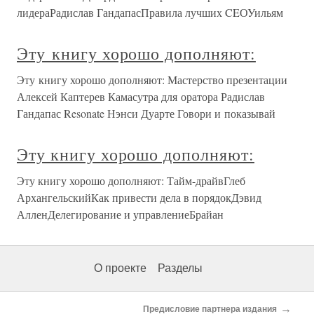
лидераРадислав ГандапасПравила лучших CEОУильям
Эту книгу хорошо дополняют:
Эту книгу хорошо дополняют: Мастерство презентации
Алексей Каптерев Камасутра для оратора Радислав
Гандапас Resonate Нэнси Дуарте Говори и показывай
Эту книгу хорошо дополняют:
Эту книгу хорошо дополняют: Тайм-драйвГлеб
АрхангельскийКак привести дела в порядокДэвид
АлленДелегирование и управлениеБрайан
О проекте
Разделы
→
Предисловие партнера издания