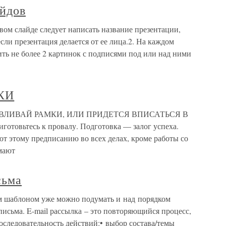
айдов
вом слайде следует написать название презентации,
сли презентация делается от ее лица.2. На каждом
ить не более 2 картинок с подписями под или над ними
КИ
ЛИВАЙ РАМКИ, ИЛИ ПРИДЕТСЯ ВПИСАТЬСЯ В
товьтесь к провалу. Подготовка — залог успеха.
т этому предписанию во всех делах, кроме работы со
мают
сьма
м шаблоном уже можно подумать и над порядком
письма. E-mail рассылка – это повторяющийся процесс,
оследовательность действий:• выбор состава/темы