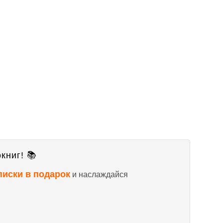
книг! 📚
писки в подарок
и наслаждайся