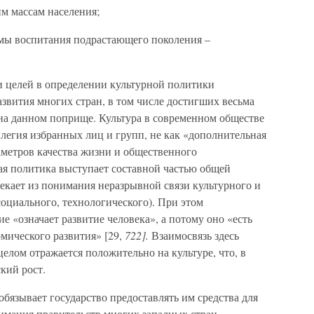
м массам населения;
емы воспитания подрастающего поколения –
и целей в определении культурной политики
звития многих стран, в том числе достигших весьма
на данном поприще. Культура в современном обществе
илегия избранных лиц и групп, не как «дополнительная
аметров качества жизни и общественного
ая политика выступает составной частью общей
екает из понимания неразрывной связи культурного и
социального, технологического). При этом
ие «означает развитие человека», а потому оно «есть
омического развития» [29,
722].
Взаимосвязь здесь
целом отражается положительно на культуре, что, в
кий рост.
обязывает государство предоставлять им средства для
нимания правительств многих западных стран