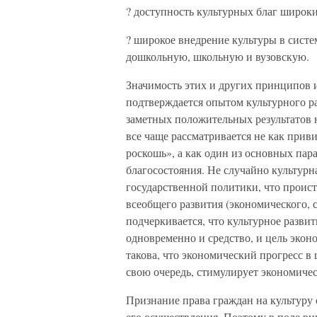
? доступность культурных благ широки
? широкое внедрение культуры в сист
дошкольную, школьную и вузовскую.
Значимость этих и других принципов 
подтверждается опытом культурного ра
заметных положительных результатов 
все чаще рассматривается не как прив
роскошь», а как один из основных пар
благосостояния. Не случайно культурн
государственной политики, что проист
всеобщего развития (экономического, 
подчеркивается, что культурное развит
одновременно и средство, и цель экон
такова, что экономический прогресс в 
свою очередь, стимулирует экономичес
Признание права граждан на культуру 
его осуществления. Поэтому в поле в