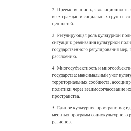
2. Преемственность, эволюционность к
всех граждан и социальных групп в с
ценностей.
3. Регулирующая роль культурной пол
ситуации: реализация культурной пол
государственного регулирования мер
расслоению.
4. Многосубъектность и многообъектн
государства: максимальный учет куль
территориальных сообществ, ассоциир
политики через взаимосогласование их
пространства.
5. Единое культурное пространство; е
местных программ социокультурного ра
регионов.