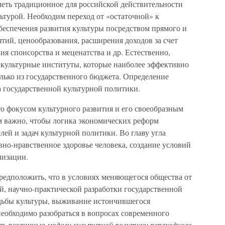
еть традиционное для российской действительности
ьтурой. Необходим переход от «остаточной» к
беспечения развития культуры посредством прямого и
тий, ценообразования, расширения доходов за счет
я спонсорства и меценатства и др. Естественно,
 культурные институты, которые наиболее эффективно
лько из государственного бюджета. Определение
а государственной культурной политики.
о фокусом культурного развития и его своеобразным
ом важно, чтобы логика экономических реформ
лей и задач культурной политики. Во главу угла
вно-нравственное здоровье человека, создание условий
лизации.
редположить, что в условиях меняющегося общества от
й, научно-практической разработки государственной
удьбы культуры, выживание истончившегося
необходимо разобраться в вопросах современного
ать различные
модели культурной политики переходного