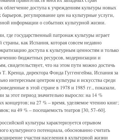
ак облегчение доступа к учреждениям культуры новых
 барьеров, регулирование цен на культурные услуги,
вной информации о событиях культурной жизни.
, где государственный патронаж культуры играет
й страны, как Испания, которая совсем недавно
ократизацию доступа к культурным ценностям и только
личению бюджетных ресурсов, модернизации и
м, свидетельствует, что на этом пути можно достичь
 Т. Кренца, директора Фонда Гуггенгейма, Испания за
льно интересным центром культуры и искусства среди
роведенные в этой стране в 1978 и 1985 гг., показали,
и за этот период значительно выросло: на 14 %
 концертов; на 27 % – время, уделяемое чтению книг;
вок; на 49 % – посещаемость театров [30, 57–60].
 российской культуры характеризуется отрывом
ого культурного потенциала, обоснованно считать
асширение участия населения в культурной жизни