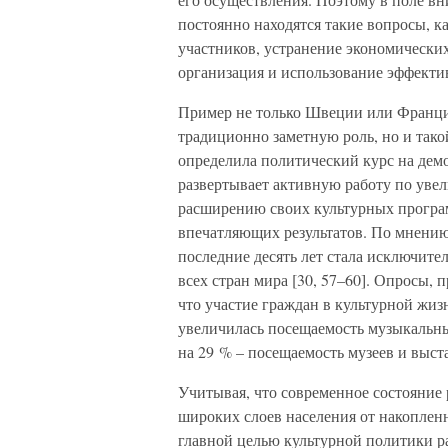
постоянно находятся такие вопросы, к
участников, устранение экономических
организация и использование эффекти
Пример не только Швеции или Франции
традиционно заметную роль, но и тако
определила политический курс на дем
развертывает активную работу по уве
расширению своих культурных програм
впечатляющих результатов. По мнению
последние десять лет стала исключите
всех стран мира [30, 57–60]. Опросы, п
что участие граждан в культурной жизн
увеличилась посещаемость музыкальных
на 29 % – посещаемость музеев и выста
Учитывая, что современное состояние
широких слоев населения от накопленн
главной целью культурной политики р