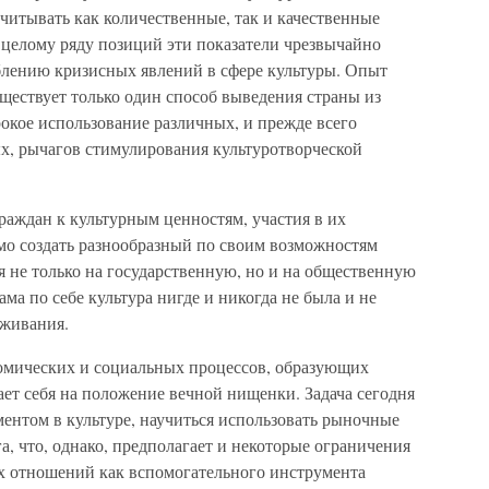
учитывать как количественные, так и качественные
о целому ряду позиций эти показатели чрезвычайно
ублению кризисных явлений в сфере культуры. Опыт
уществует только один способ выведения страны из
окое использование различных, и прежде всего
х, рычагов стимулирования культуротворческой
раждан к культурным ценностям, участия в их
мо создать разнообразный по своим возможностям
 не только на государственную, но и на общественную
ма по себе культура нигде и никогда не была и не
ыживания.
омических и социальных процессов, образующих
ает себя на положение вечной нищенки. Задача сегодня
ментом в культуре, научиться использовать рыночные
га, что, однако, предполагает и некоторые ограничения
х отношений как вспомогательного инструмента