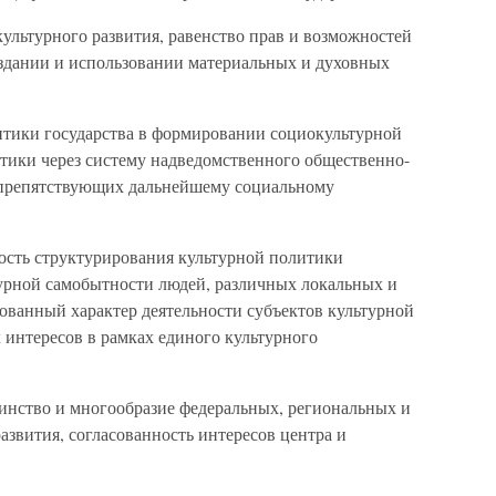
ультурного развития, равенство прав и возможностей
оздании и использовании материальных и духовных
итики государства в формировании социокультурной
итики через систему надведомственного общественно-
, препятствующих дальнейшему социальному
ость структурирования культурной политики
турной самобытности людей, различных локальных и
ованный характер деятельности субъектов культурной
 интересов в рамках единого культурного
динство и многообразие федеральных, региональных и
звития, согласованность интересов центра и