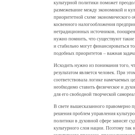
культурной политики поможет преодол
размежевание между экономикой и кул
приоритетной схеме экономического о
косвенного налогообложения предприя
нетрадиционных источников, поощрени
нужно помнить, что существуют такие
и стабильно могут финансироваться то
подобных приоритетов – важная задач
Исходить нужно из понимания того, чт
результатом является человек. При эт
соответствовала логике намечаемых це
необходимо ставить физическое и духо
для его свободной творческой самореа
В свете вышесказанного правомерно п
решения проблем управления культуро
политики в духовной сфере зависят с
культурного слоя нации. Поэтому так 
культурного процесса, проанализиров