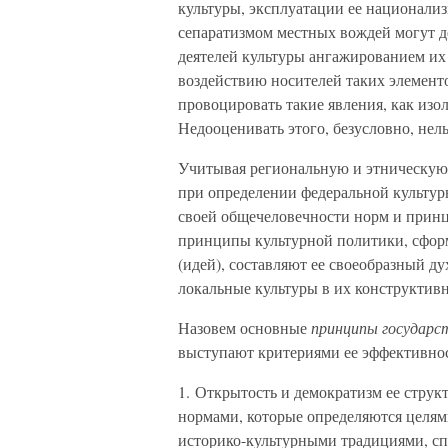
культуры, эксплуатации ее национали
сепаратизмом местных вождей могут д
деятелей культуры ангажированием их
воздействию носителей таких элемент
провоцировать такие явления, как изо
Недооценивать этого, безусловно, нель
Учитывая региональную и этническую 
при определении федеральной культур
своей общечеловечности норм и принц
принципы культурной политики, сфор
(идей), составляют ее своеобразный 
локальные культуры в их конструктивн
Назовем основные
принципы государс
выступают критериями ее эффективно
1. Открытость и демократизм ее струк
нормами, которые определяются целям
историко-культурными традициями, сп