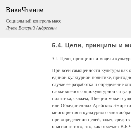
ВикиЧтение
Социальный контроль масс
Луков Валерий Андреевич
5.4. Цели, принципы и 
5.4. Цели, принципы и модели культу
При всей самоценности культуры как о
единой культурной политике, пригодн
случае ее разработка и определение о
сложившейся социокультурной ситуаци
политика, скажем, Швеции может суще
или Объединенных Арабских Эмиратов.
многоцветия и культурного многообраз
при определении целей, задач, средст
опасность того, что, как отмечает В.