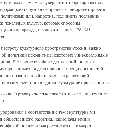
змом и выдаваемым за суверенитет территориальным
еформировать духовные процессы, дезориентировать
 политиками или, напротив, подчинить последних
ов локальных культур, которые способны
ляционизм, вражда, исключительность [28,
38].
зя.
пестроту культурного пространства России, важно
ной политики исходить из некоторых универсальных в
ипов. В отличие от общих деклараций, нормы и
мулированные в виде основополагающих ценностей
духовно-нравственный стержень, скрепляющий
ом взаимодействии в единое культурное пространство.
твенной культурной политики*
которые одновременно
сти.
турирования в соответствии с теми культурными
и общественного развития, национальными и
ецификой полиэтнизма российского государства.