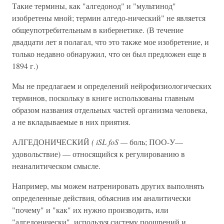
Такие термины, как "алгедонод" и "мультинод"
изобретены мной; термин алгедо-нический" не является
общеупотребительным в кибернетике. (В течение
двадцати лет я полагал, что это также мое изобретение, и
только недавно обнаружил, что он был предложен еще в
1894 г.)
Мы не предлагаем и определений нейрофизиологических
терминов, поскольку в книге использованы главным
образом названия отдельных частей организма человека,
а не вкладываемые в них приятия.
АЛГЕДОНИЧЕСКИЙ
( iSL foS —
боль; ПОО-У—
удовольствие) — относящийся к регулированию в
неаналитическом смысле.
Например, мы можем натренировать других выполнять
определенные действия, объяснив им аналитически
"почему" и "как" их нужно производить, или
"алгедонически", используя систему поощрений и