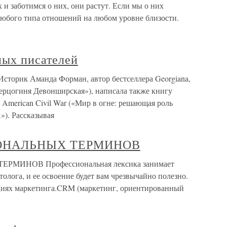
и заботимся о них, они растут. Если мы о них
 любого типа отношений на любом уровне близости.
ых писателей
сторик Аманда Форман, автор бестселлера Georgiana,
герцогиня Девонширская»), написала также книгу
 the American Civil War («Мир в огне: решающая роль
). Рассказывая
ОНАЛЬНЫХ ТЕРМИНОВ
ИНОВ Профессиональная лексика занимает
олога, и ее освоение будет вам чрезвычайно полезно.
ициях маркетинга.CRM (маркетинг, ориентированный