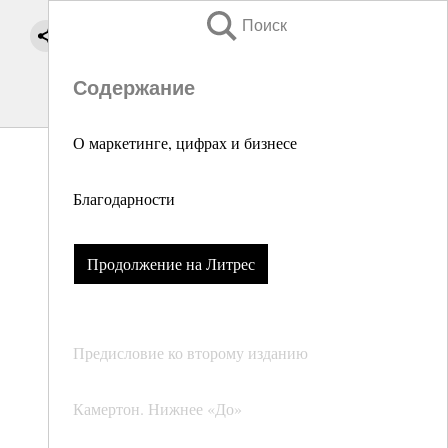
Поиск
Содержание
О маркетинге, цифрах и бизнесе
Благодарности
Продолжение на Литрес
Предисловие ко второму изданию
Камертон. Нижнее «До»