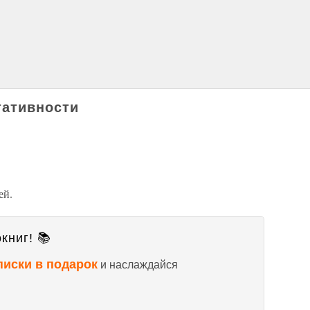
тативности
ей.
книг! 📚
писки в подарок
и наслаждайся