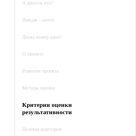
А зритель кто?
Имидж – ничто
Доска номер один!
О проекте
Развитие проекта
Методы оценки
Критерии оценки
результативности
Целевая аудитория