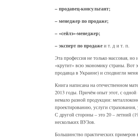
– продавец-консультант;
– менеджер по продаже;
– «сейлз»-менеджер;
– эксперт по продаже
и т. д и т. п.
Эта профессия не только массовая, но 
«крутит» всю экономику страны. Вот э
продавца в Украине) и сподвигли меня
Книга написана на отечественном мате
2013 годы. Причём опыт этот, с одной
немало разной продукции: металлоконс
проектированию, услуги страхования,
С другой стороны – это 20 – летний (1
нескольких ВУЗов.
Большинство практических примеров вз