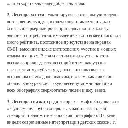
олицетворять как силы добра, так и зла.
Легенды успеха
2.
культивируют вертикальную модель
возвышения имиджа, включающую такие черты, как
быстрый карьерный рост, принадлежность к классу
элитного потребления, вхождение в топ-сегмент того или
иного рейтинга, постоянное присутствие на экранах
СМИ, высокий индекс цитирования, участие в модных
коммуникациях. В связи с этим имидж успеш-ности
всегда сопровождается легендой о том, как удачно
презентуемому субъекту удалось воспользоваться
выпавшим на его долю шансом, и о том, как ловко он
обошел конкурентов. Такую легенду можно найти во
всех биографиях сверхбогатых людей и шоу-звезд.
Легенды-сказки
3.
, среди которых – миф о Золушке или
о Супермене. Грубо говоря, вы можете взять такой
сценарий и наложить его на свою биографию. Вы ведь
видели современные интерпретации детских сказок? И