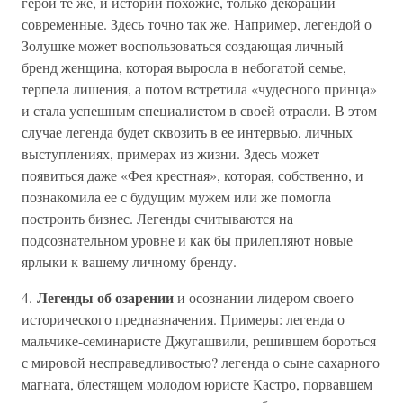
герои те же, и истории похожие, только декорации
современные. Здесь точно так же. Например, легендой о
Золушке может воспользоваться создающая личный
бренд женщина, которая выросла в небогатой семье,
терпела лишения, а потом встретила «чудесного принца»
и стала успешным специалистом в своей отрасли. В этом
случае легенда будет сквозить в ее интервью, личных
выступлениях, примерах из жизни. Здесь может
появиться даже «Фея крестная», которая, собственно, и
познакомила ее с будущим мужем или же помогла
построить бизнес. Легенды считываются на
подсознательном уровне и как бы прилепляют новые
ярлыки к вашему личному бренду.
Легенды об озарении
4.
и осознании лидером своего
исторического предназначения. Примеры: легенда о
мальчике-семинаристе Джугашвили, решившем бороться
с мировой несправедливостью? легенда о сыне сахарного
магната, блестящем молодом юристе Кастро, порвавшем