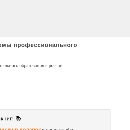
темы профессионального
нального образования в россии
.
книг! 📚
писки в подарок
и наслаждайся