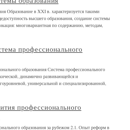
стемы образования
ния Образование в XXI в. характеризуется такими
щедоступность высшего образования, создание системы
икация: многовариантная по содержанию, методам,
истема профессионального
ионального образования Система профессионального
рхической, динамично развивающейся и
гоуровневой, универсальной и специализированной,
вития профессионального
м
онального образования за рубежом 2.1. Опыт реформ в