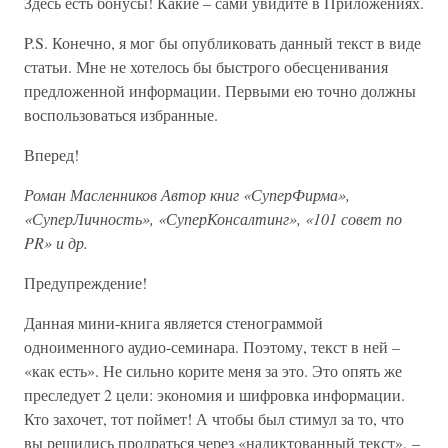
Здесь есть бонусы! Какие – сами увидите в Приложениях.
P.S. Конечно, я мог бы опубликовать данный текст в виде
статьи. Мне не хотелось бы быстрого обесценивания
предложенной информации. Первыми ею точно должны
воспользоваться избранные.
Вперед!
Роман Масленников
Автор книг «СуперФирма»,
«СуперЛичность», «СуперКонсалтинг», «101 совет по
PR» и др.
Предупреждение!
Данная мини-книга является стенограммой
одноименного аудио-семинара. Поэтому, текст в ней –
«как есть». Не сильно корите меня за это. Это опять же
преследует 2 цели: экономия и шифровка информации.
Кто захочет, тот поймет! А чтобы был стимул за то, что
вы решились продраться через «надиктованный текст», –