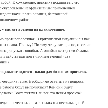
м собой. К сожалению, практика показывает, что
то обусловлены неэффективным применением
едостатками планирования, бестолковой
ыполнением работ.
 у вас нет времени на планирование.
мо противоположная. В критической ситуации вы как
ся от плана. Почему? Потому что у вас кризис, жесткие
ельзя допускать ошибки. А ошибки всегда неизбежны,
м и действуешь под влиянием эмоций (два
ации).
еджмент годится только для больших проектов.
 методика та же. Необходимо ответить на вопросы:
е работы будут выполняться? Кем они будут
делано? Соответствует ли все это целям проекта?
едели и месяцы, а в маленьких (на несколько дней