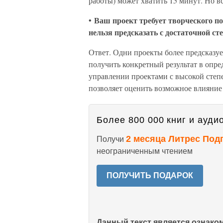
работы) может хватить 15 минут. Но 
Ваш проект требует творческого п
•
нельзя предсказать с достаточной ст
Ответ. Одни проекты более предсказу
получить конкретный результат в опр
управлении проектами с высокой степ
позволяет оценить возможное влияние
Более 800 000 книг и аудио
2 месяца Литрес Под
Получи
неограниченным чтением
ПОЛУЧИТЬ ПОДАРОК
Данный текст является ознак