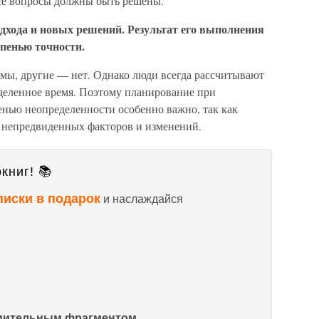
все вопросы должны быть решены.
одхода и новых решений. Результат его выполнения
епенью точности.
емы, другие — нет. Однако люди всегда рассчитывают
еделенное время. Поэтому планирование при
енью неопределенности особенно важно, так как
 непредвиденных факторов и изменений.
книг! 📚
писки в подарок
и наслаждайся
омительным фрагментом.