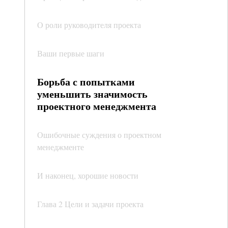
О роли руководителя проекта
Ваши первые шаги
Борьба с попытками
уменьшить значимость
проектного менеджмента
Ошибочные суждения о проектном
менеджменте
И наконец, хорошие новости
Глава 2 Цели и задачи проекта