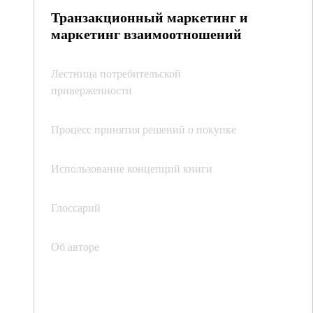
Транзакционный маркетинг и
маркетинг взаимоотношений
Лестница потребительской
приверженности
Процесс принятия решений о покупке
Использование концепций книги
Глоссарий
Об авторе