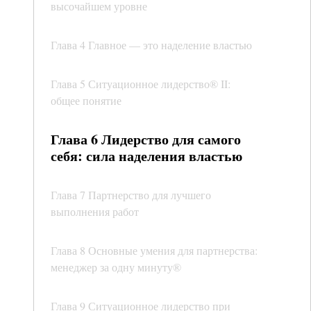
высочайшем уровне
Глава 4 Главное — это наделение властью
Глава 5 Ситуационное лидерство® II:
общее понятие
Глава 6 Лидерство для самого
себя: сила наделения властью
Глава 7 Партнерство для лучшего
выполнения работ
Глава 8 Основные умения для партнерства:
менеджер за одну минуту®
Глава 9 Ситуационное лидерство при