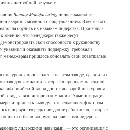
яния на тройной результат.
мпания
Bandag Manufacturing,
поняла важность
ной аварии, связанной с оборудованием. Вместо того
едпочла обучить их навыкам лидерства. Произошла
к мнению, что менеджеры также несут
демонстрировать свои способности к руководству.
м указания и оказывать поддержку, требовали
уг менеджерам пришлось обновлять свои обветшалые
ление уровня производства на этом заводе, сравнили с
ьми заводах компании, которые в прошлом пережили
о калифорнийский завод достиг доаварийного уровня
гой завод за всю историю компании. Администрация
е меры и пришла к выводу, что решающим фактором
ось в первую очередь поведение работников, которые
ованности и были вооружены навыками лидеров.
ладающих лидерскими навыками, — это организация с