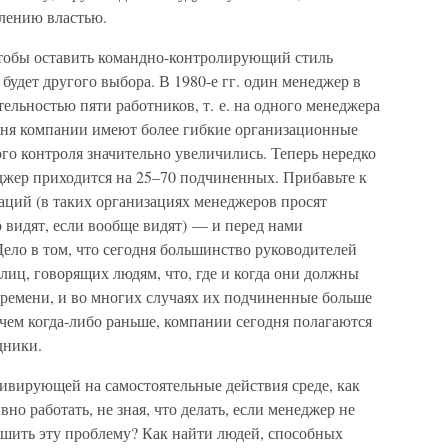
лению властью.
тобы оставить командно-контролирующий стиль
 будет другого выбора. В 1980-е гг. один менеджер в
тельностью пяти работников, т. е. на одного менеджера
дня компании имеют более гибкие организационные
го контроля значительно увеличились. Теперь нередко
джер приходится на 25–70 подчиненных. Прибавьте к
аций (в таких организациях менеджеров просят
 видят, если вообще видят) — и перед нами
ело в том, что сегодня большинство руководителей
иц, говорящих людям, что, где и когда они должны
времени, и во многих случаях их подчиненные больше
 чем когда-либо раньше, компании сегодня полагаются
дники.
ивирующей на самостоятельные действия среде, как
вно работать, не зная, что делать, если менеджер не
решить эту проблему? Как найти людей, способных