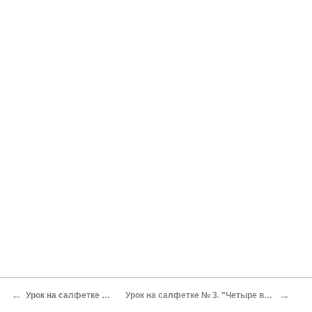
←
→
Урок на салфетке № 1. "Дважды два четыре"
Урок на салфетке № 3. "Четыре вещи, которые вам необходимо сделать"