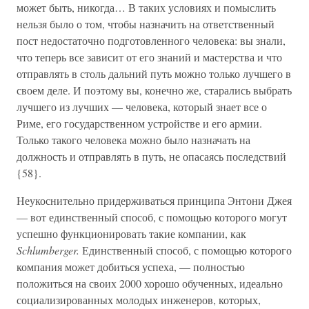
может быть, никогда… В таких условиях и помыслить
нельзя было о том, чтобы назначить на ответственный
пост недоста­точно подготовленного человека: вы знали,
что теперь все за­висит от его знаний и мастерства и что
отправлять в столь дальний путь можно только лучшего в
своем деле. И поэтому вы, конечно же, старались выбрать
лучшего из лучших — че­ловека, который знает все о
Риме, его государственном уст­ройстве и его армии.
Только такого человека можно было на­значать на
должность и отправлять в путь, не опасаясь послед­ствий
{58}.
Неукоснительно придерживаться принципа Энтони Джея
— вот единственный способ, с помощью которого могут
успешно функционировать такие компании, как
Schlumberger.
Единст­венный способ, с помощью которого
компания может добиться успеха, — полностью
положиться на своих 2000 хорошо обучен­ных, идеально
социализированных молодых инженеров, кото­рых,