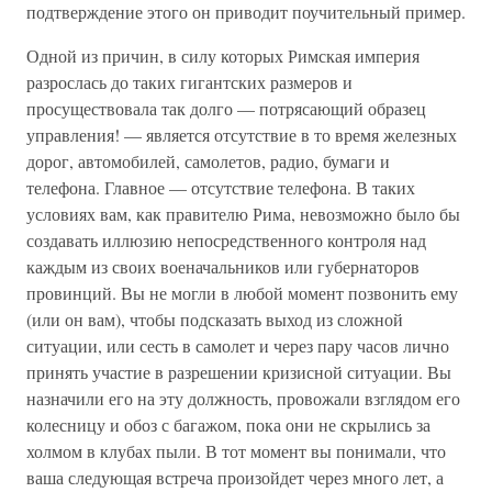
под­тверждение этого он приводит поучительный пример.
Одной из причин, в силу которых Римская империя
разрос­лась до таких гигантских размеров и
просуществовала так долго — потрясающий образец
управления! — является отсут­ствие в то время железных
дорог, автомобилей, самолетов, ра­дио, бумаги и
телефона. Главное — отсутствие телефона. В та­ких
условиях вам, как правителю Рима, невозможно было бы
создавать иллюзию непосредственного контроля над
каждым из своих военачальников или губернаторов
провинций. Вы не могли в любой момент позвонить ему
(или он вам), чтобы подсказать выход из сложной
ситуации, или сесть в самолет и через пару часов лично
принять участие в разрешении кри­зисной ситуации. Вы
назначили его на эту должность, прово­жали взглядом его
колесницу и обоз с багажом, пока они не скрылись за
холмом в клубах пыли. В тот момент вы понима­ли, что
ваша следующая встреча произойдет через много лет, а