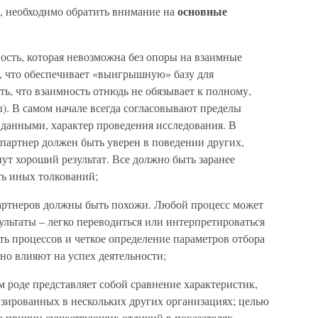
основные
, необходимо обратить внимание на
ность, которая невозможна без опоры на взаимные
, что обеспечивает «выигрышную» базу для
ь, что взаимность отнюдь не обязывает к полному,
). В самом начале всегда согласовывают пределы
данными, характер проведения исследования. В
артнер должен быть уверен в поведении других,
нут хороший результат. Все должно быть заранее
ть иных толкований;
партнеров должны быть похожи. Любой процесс может
езультаты – легко переводиться или интерпретироваться
ь процессов и четкое определение параметров отбора
но влияют на успех деятельности;
м роде представляет собой сравнение характеристик,
зированных в нескольких других организациях; целью
ие причин существующих отличий в показателях