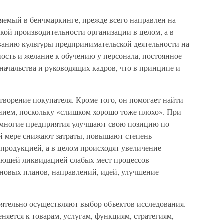
яемый в бенчмаркинге, прежде всего направлен на
кой производительности организации в целом, а в
ванию культуры предпринимательской деятельности на
ность и желание к обучению у персонала, постоянное
ачальства и руководящих кадров, что в принципе и
.
творение покупателя. Кроме того, он помогает найти
нием, поскольку «слишком хорошо тоже плохо». При
 многие предприятия улучшают свою позицию по
й мере снижают затраты, повышают степень
 продукцией, а в целом происходят увеличение
ующей ликвидацией слабых мест процессов
 новых планов, направлений, идей, улучшение
оятельно осуществляют выбор объектов исследования.
няется к товарам, услугам, функциям, стратегиям,