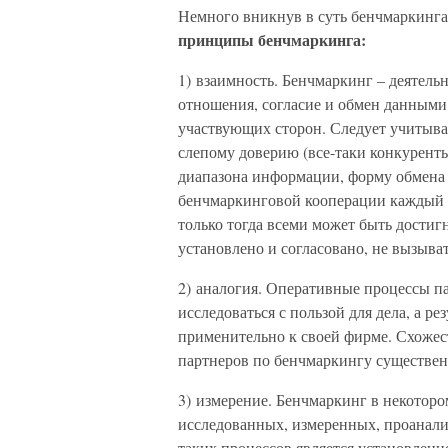
Немного вникнув в суть бенчмаркинга
принципы бенчмаркинга:
1) взаимность. Бенчмаркинг – деятель
отношения, согласие и обмен данными
участвующих сторон. Следует учитыват
слепому доверию (все-таки конкуренты
диапазона информации, форму обмена 
бенчмаркинговой кооперации каждый п
только тогда всеми может быть достиг
установлено и согласовано, не вызыва
2) аналогия. Оперативные процессы 
исследоваться с пользой для дела, а р
применительно к своей фирме. Схожест
партнеров по бенчмаркингу существен
3) измерение. Бенчмаркинг в некоторо
исследованных, измеренных, проанали
таких процессов является установлен