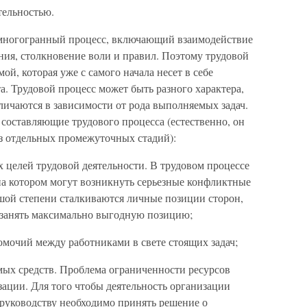
тельностью.
 многогранный процесс, включающий взаимодействие
ния, столкновение воли и правил. Поэтому трудовой
ой, которая уже с самого начала несет в себе
. Трудовой процесс может быть разного характера,
личаются в зависимости от рода выполняемых задач.
оставляющие трудового процесса (естественно, он
ез отдельных промежуточных стадий):
х целей трудовой деятельности. В трудовом процессе
на котором могут возникнуть серьезные конфликтные
льшой степени сталкиваются личные позиции сторон,
я занять максимально выгодную позицию;
омочий между работниками в свете стоящих задач;
мых средств. Проблема ограниченности ресурсов
ации. Для того чтобы деятельность организации
 руководству необходимо принять решение о