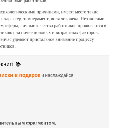
бенностями работников
с психологическими причинами, имеют место такие
к характер, темперамент, воля человека. Независимо
атмосферы, личные качества работников проявляются в
никают на почве половых и возрастных факторов.
ейчас уделяют пристальное внимание процессу
отников.
книг! 📚
писки в подарок
и наслаждайся
омительным фрагментом.