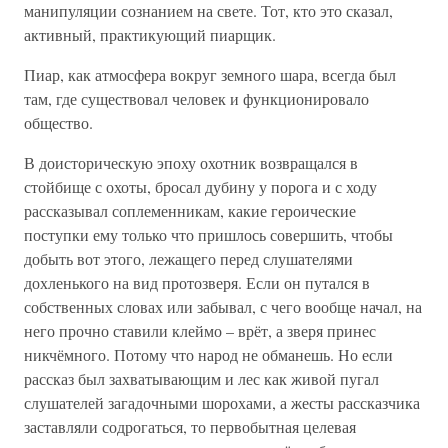
манипуляции сознанием на свете. Тот, кто это сказал,
активный, практикующий пиарщик.
Пиар, как атмосфера вокруг земного шара, всегда был
там, где существовал человек и функционировало
общество.
В доисторическую эпоху охотник возвращался в
стойбище с охоты, бросал дубину у порога и с ходу
рассказывал соплеменникам, какие героические
поступки ему только что пришлось совершить, чтобы
добыть вот этого, лежащего перед слушателями
дохленького на вид протозверя. Если он путался в
собственных словах или забывал, с чего вообще начал, на
него прочно ставили клеймо – врёт, а зверя принес
никчёмного. Потому что народ не обманешь. Но если
рассказ был захватывающим и лес как живой пугал
слушателей загадочными шорохами, а жесты рассказчика
заставляли содрогаться, то первобытная целевая