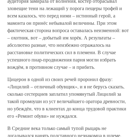
аудитория замирала от волнения, костёр отбрасывал
зловещие тени на лежащий у порога пещеры трофей и
всем казалось, что перед ними – истинный герой, а
мамонта он принёс небывалой величины. При этом
фактическая сторона вопроса оставалась неизменной: вот
– охотник, вот – добытый им хорёк. А результаты –
абсолютно разные, что неизбежно отражалось на
расстановке политических сил в племени. В случае
успешного пиар-продвижения парня могли избрать
вождём, в противном случае – и прибить.
Цицерон в одной из своих речей проронил фразу:
«Лицилий – отличный обувщик», и я не берусь сказать,
сколько сестерциев заплатил упомянутый Лицилий за
такой промоушн из уст величайшего оратора древности,
но убеждён, что в клиентах до конца трудовой практики
его «Ремонт обуви» не нуждался.
В Средние века только самый тупой рыцарь не
догадывался нанять подставного незнакомца в шлеме,