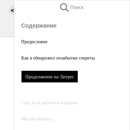
Поиск
Содержание
Предисловие
Как я обнаружил позабытые секреты
Продолжение на Литрес
Гуру всех времен и народов
Мессия бизнеса