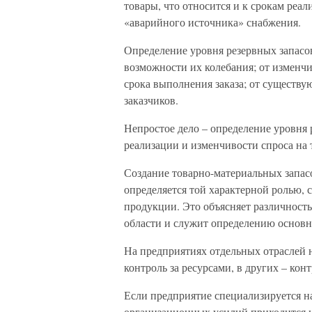
товары, что относится и к срокам реал
«аварийного источника» снабжения.
Определение уровня резервных запасов
возможности их колебания; от изменч
срока выполнения заказа; от существ
заказчиков.
Непростое дело – определение уровня 
реализации и изменчивости спроса на 
Создание товарно-материальных запас
определяется той характерной ролью, 
продукции. Это объясняет различност
области и служит определению основны
На предприятиях отдельных отраслей н
контроль за ресурсами, в других – кон
Если предприятие специализируется на
организационных усилий приходится н